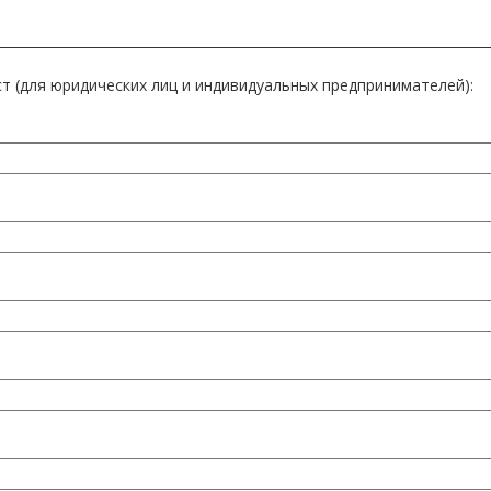
т (для юридических лиц и индивидуальных предпринимателей):
РУПНЫЙ) D2812H
ЕЛКИЙ) D2812AB