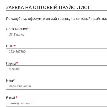
ЗАЯВКА НА ОПТОВЫЙ ПРАЙС-ЛИСТ
Пожалуйста, оформите он-лайн заявку на оптовый прайс-лис
Организация
*
:
MAKLER КЕЛЬМА ПЛАСТИКОВАЯ ПРЯМОУГОЛЬНАЯ, ВОЛНИСТЫЙ КРАЙ (К
ИНН
*
:
Город
*
:
Имя
*
:
E-mail
*
:
MAKLER КЕЛЬМА ПЛАСТИКОВАЯ ПРЯМОУГОЛЬНАЯ, ВОЛНИСТЫЙ КРАЙ (М